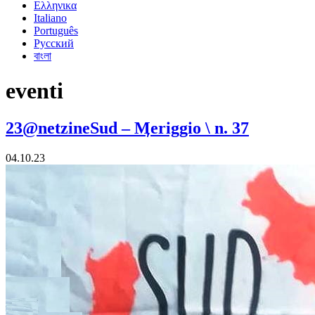
Ελληνικα
Italiano
Português
Русский
বাংলা
eventi
23@netzineSud – Ӎeriggio \ n. 37
04.10.23