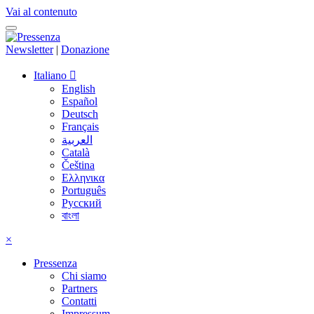
Vai al contenuto
Newsletter
|
Donazione
Italiano
English
Español
Deutsch
Français
العربية
Català
Čeština
Ελληνικα
Português
Русский
বাংলা
×
Pressenza
Chi siamo
Partners
Contatti
Impressum