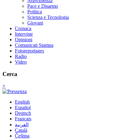
Nonviolenza
Pace e Disarmo
Politica
Scienza e Tecnologia
Giovani
Cronaca
Interviste
Opinioni
Comunicati Stampa
Fotoreportages
Radio
Video
Cerca
×
English
Español
Deutsch
Français
العربية
Català
Čeština