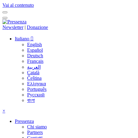
Vai al contenuto
Newsletter
|
Donazione
Italiano
English
Español
Deutsch
Français
العربية
Català
Čeština
Ελληνικα
Português
Русский
বাংলা
×
Pressenza
Chi siamo
Partners
Contatti