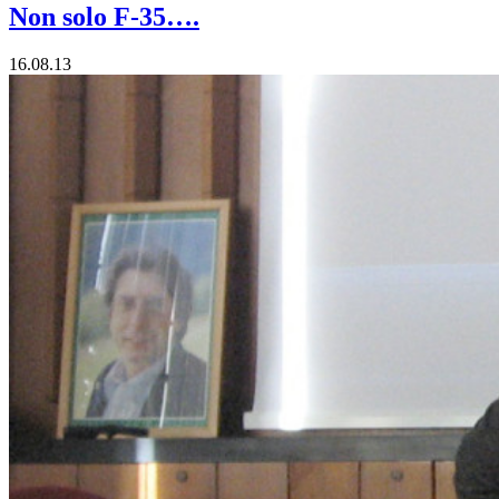
Non solo F-35….
16.08.13