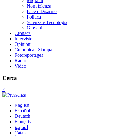
Migranti
Nonviolenza
Pace e Disarmo
Politica
Scienza e Tecnologia
Giovani
Cronaca
Interviste
Opinioni
Comunicati Stampa
Fotoreportages
Radio
Video
Cerca
×
English
Español
Deutsch
Français
العربية
Català