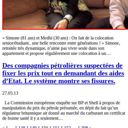
« Simone (81 ans) et Medhi (30 ans) : On fait de la colocation
senior/étudiant.. une belle rencontre entre générations ! » Simone,
retraitée très dynamique, n’aime pas vivre seule dans son
appartement et propose régulièrement une colocation à un…
Des compagnies pétrolières suspectées de
fixer les prix tout en demandant des aides
d’Etat. Le système montre ses fissures.
27.05.13
La Commission européenne enquête sur BP et Shell à propos de
manipulation du prix du pétrole présumée, en dépit du fait qu’un
régulateur britannique ait donné au marché du carburant un certificat
de bonne santé il y a seulement…
«
1
…
1 148
1 149
1 150
1 151
1 152
…
1 308
»