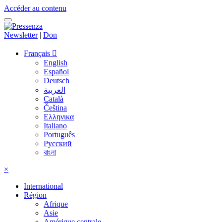
Accéder au contenu
Newsletter
|
Don
Français
English
Español
Deutsch
العربية
Català
Čeština
Ελληνικα
Italiano
Português
Русский
বাংলা
×
International
Région
Afrique
Asie
Amérique centrale