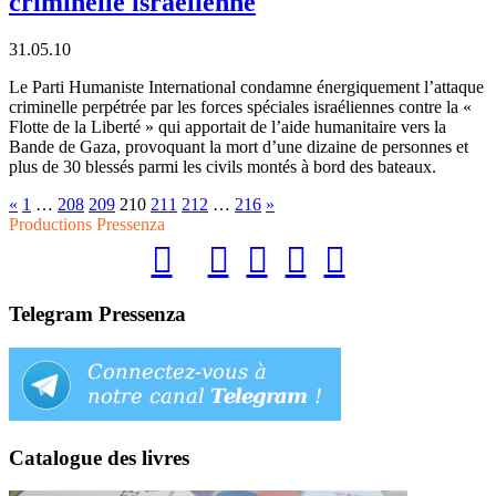
criminelle israélienne
31.05.10
Le Parti Humaniste International condamne énergiquement l’attaque
criminelle perpétrée par les forces spéciales israéliennes contre la «
Flotte de la Liberté » qui apportait de l’aide humanitaire vers la
Bande de Gaza, provoquant la mort d’une dizaine de personnes et
plus de 30 blessés parmi les civils montés à bord des bateaux.
«
1
…
208
209
210
211
212
…
216
»
Productions Pressenza
Telegram Pressenza
Catalogue des livres