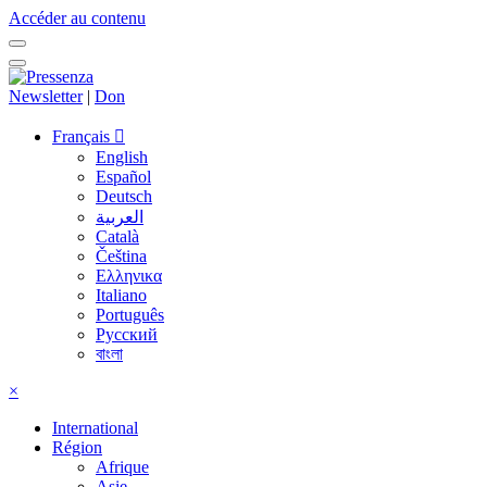
Accéder au contenu
Newsletter
|
Don
Français
English
Español
Deutsch
العربية
Català
Čeština
Ελληνικα
Italiano
Português
Русский
বাংলা
×
International
Région
Afrique
Asie