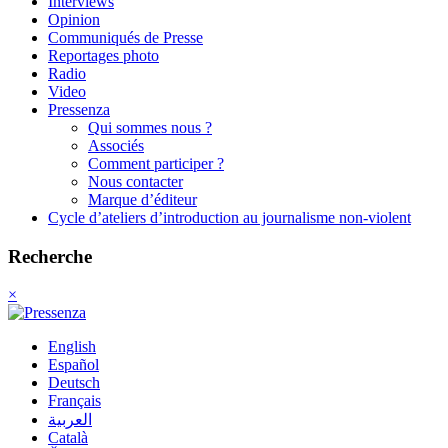
Interviews
Opinion
Communiqués de Presse
Reportages photo
Radio
Video
Pressenza
Qui sommes nous ?
Associés
Comment participer ?
Nous contacter
Marque d’éditeur
Cycle d’ateliers d’introduction au journalisme non-violent
Recherche
×
English
Español
Deutsch
Français
العربية
Català