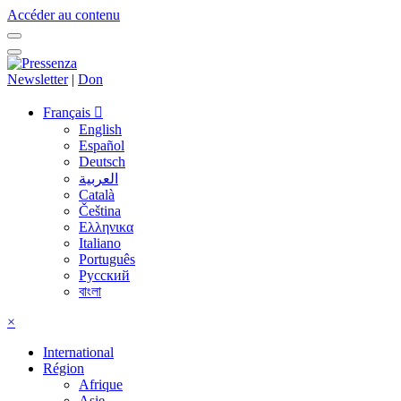
Accéder au contenu
Newsletter
|
Don
Français
English
Español
Deutsch
العربية
Català
Čeština
Ελληνικα
Italiano
Português
Русский
বাংলা
×
International
Région
Afrique
Asie