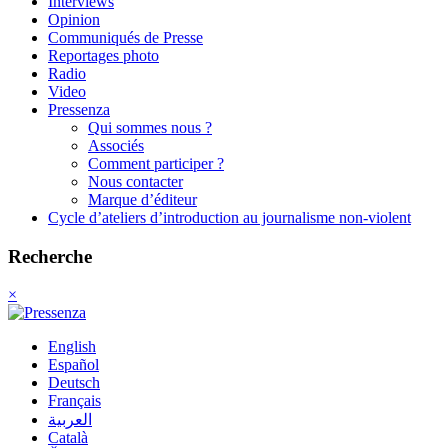
Interviews
Opinion
Communiqués de Presse
Reportages photo
Radio
Video
Pressenza
Qui sommes nous ?
Associés
Comment participer ?
Nous contacter
Marque d’éditeur
Cycle d’ateliers d’introduction au journalisme non-violent
Recherche
×
English
Español
Deutsch
Français
العربية
Català