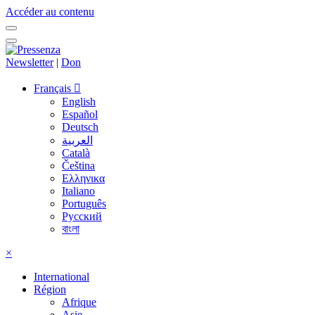
Accéder au contenu
Newsletter
|
Don
Français
English
Español
Deutsch
العربية
Català
Čeština
Ελληνικα
Italiano
Português
Русский
বাংলা
×
International
Région
Afrique
Asie