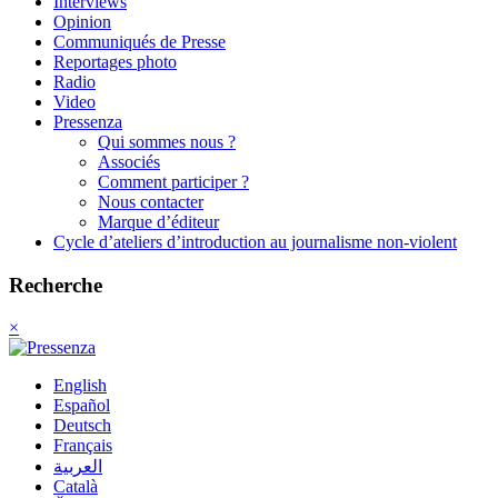
Interviews
Opinion
Communiqués de Presse
Reportages photo
Radio
Video
Pressenza
Qui sommes nous ?
Associés
Comment participer ?
Nous contacter
Marque d’éditeur
Cycle d’ateliers d’introduction au journalisme non-violent
Recherche
×
English
Español
Deutsch
Français
العربية
Català