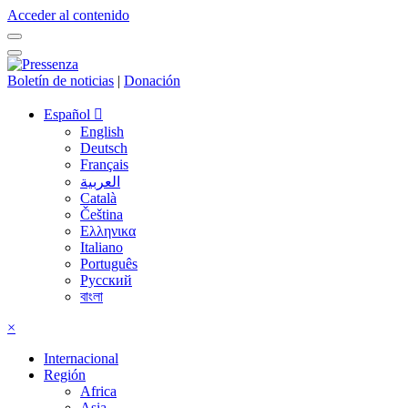
Acceder al contenido
Boletín de noticias
|
Donación
Español
English
Deutsch
Français
العربية
Català
Čeština
Ελληνικα
Italiano
Português
Русский
বাংলা
×
Internacional
Región
Africa
Asia