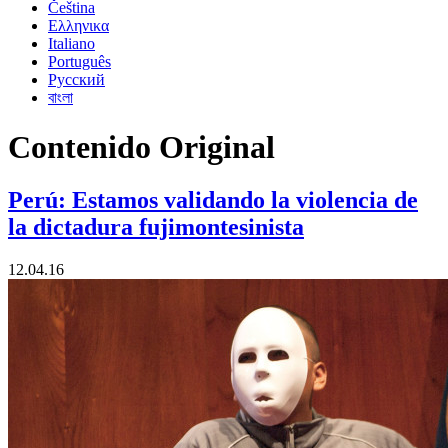
Čeština
Ελληνικα
Italiano
Português
Русский
বাংলা
Contenido Original
Perú: Estamos validando la violencia de
la dictadura fujimontesinista
12.04.16